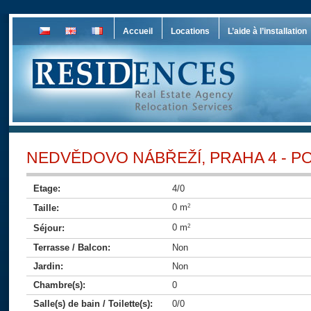
Accueil
Locations
L’aide à l’installation
NEDVĚDOVO NÁBŘEŽÍ, PRAHA 4 - P
Etage:
4/0
0 m
Taille:
2
0 m
Séjour:
2
Terrasse / Balcon:
Non
Jardin:
Non
Chambre(s):
0
Salle(s) de bain / Toilette(s):
0/0