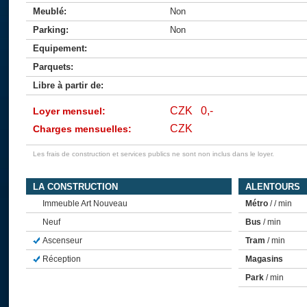
Meublé:
Non
Parking:
Non
Equipement:
Parquets:
Libre à partir de:
CZK 0,-
Loyer mensuel:
CZK
Charges mensuelles:
Les frais de construction et services publics ne sont non inclus dans le loyer.
LA CONSTRUCTION
ALENTOURS
Immeuble Art Nouveau
Métro
/ / min
Neuf
Bus
/ min
Ascenseur
Tram
/ min
Réception
Magasins
Park
/ min