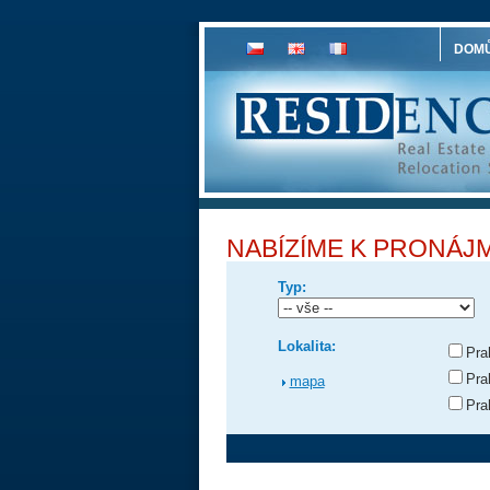
DOM
NABÍZÍME K PRONÁJ
Typ:
Lokalita:
Pra
Pra
mapa
Pra
NOVINKY