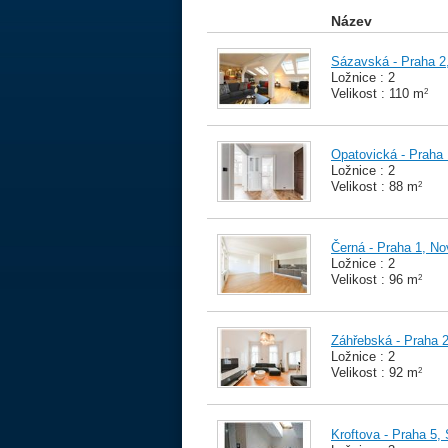
Název
Sázavská - Praha 2
Ložnice : 2
Velikost : 110 m
2
Opatovická - Praha
Ložnice : 2
Velikost : 88 m
2
Černá - Praha 1, N
Ložnice : 2
Velikost : 96 m
2
Záhřebská - Praha 2
Ložnice : 2
Velikost : 92 m
2
Kroftova - Praha 5,