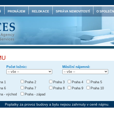
Ů
PRONÁJEM
RELOKACE
SPRÁVA NEMOVITOSTÍ
O SPOLEČN
MU
Počet ložnic:
Měsíční nájemné:
ha 1
Praha 2
Praha 3
Praha 4
Praha 5
ha 6
Praha 7
Praha 8
Praha 9
Praha 10
ha - východ
Praha - západ
Poplatky za provoz budovy a bytu nejsou zahrnuty v ceně nájmu.