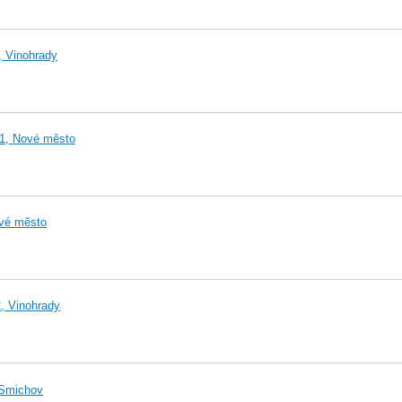
, Vinohrady
 1, Nové město
ové město
, Vinohrady
 Smichov